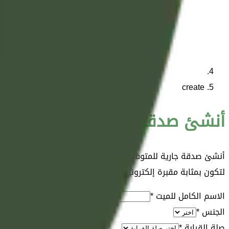
create
أنشئ صدقة جارية للمتوفى ( لل
أنشئ صدقة جارية للمتوفى (للميت) مجانًا في موقع الجيل القرآني 
لتكون بمثابة مقبرة إلكترونية إسلامية تحفظ الذكرى الطيبة وتُسه
الاسم الكامل للميت *
الجنس *
صلة القرابة *