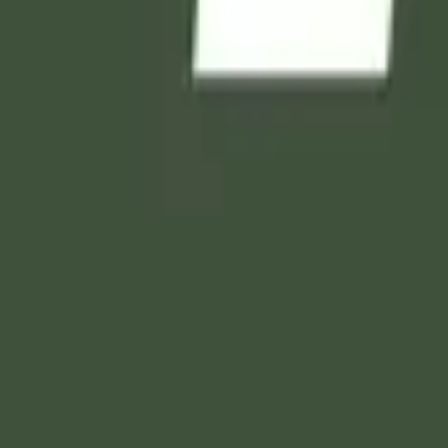
ميت )
عبر إنشاء صفحة إلكترونية خاصة تُخلّد ذكراه، حيث يمكن للعائلة و
ل على الناس الترحم على الميت واستحضار ذكراه وكأنك قمت بزيارة ق