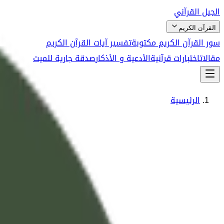
الجيل القرآني
القرآن الكريم
سور القرآن الكريم مكتوبة
تفسير آيات القرآن الكريم
مقالات
اختبارات قرآنية
الأدعية و الأذكار
صدقة جارية للميت
الرئيسية