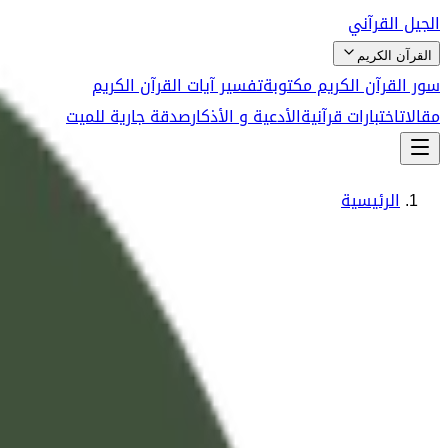
الجيل القرآني
القرآن الكريم
سور القرآن الكريم مكتوبة
تفسير آيات القرآن الكريم
مقالات
اختبارات قرآنية
الأدعية و الأذكار
صدقة جارية للميت
الرئيسية