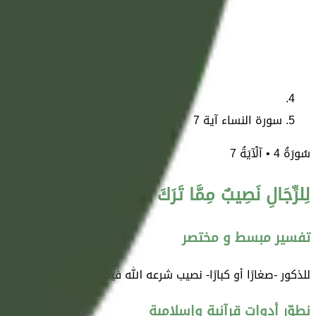
سورة النساء آية 7
سُورَةُ
4
• آلْآيَةُ
7
لِلرِّجَالِ نَصِيبٌ مِمَّا تَرَكَ الْوَالِدَانِ وَالْأَقْرَبُونَ وَلِ
تفسير مبسط و مختصر
للذكور -صغارًا أو كبارًا- نصيب شرعه الله فيما تركه الوالدان وال
نطوّر أدوات قرآنية وإسلامية