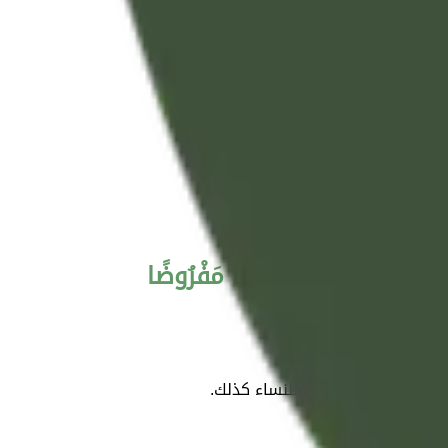
قَلَّ مِنْهُ أَوْ كَثُرَ ۚ نَصِيبًا مَفْرُوضًا
 الله عز وجل لهؤلاء، وللنساء كذلك.