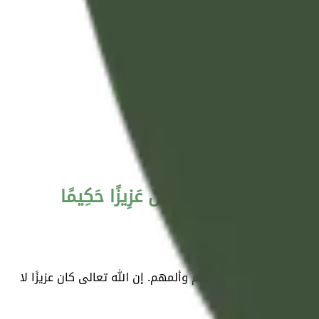
ُوا الْعَذَابَ ۗ إِنَّ اللَّهَ كَانَ عَزِيزًا حَكِيمًا
ودًا أخرى؛ ليستمر عذابهم وألمهم. إن الله تعالى كان عزيزًا لا