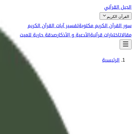
الجيل القرآني
القرآن الكريم
سور القرآن الكريم مكتوبة
تفسير آيات القرآن الكريم
مقالات
اختبارات قرآنية
الأدعية و الأذكار
صدقة جارية للميت
الرئيسية