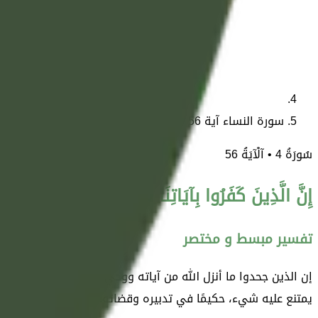
سورة النساء آية 56
سُورَةُ
4
• آلْآيَةُ
56
إِنَّ الَّذِينَ كَفَرُوا بِآيَاتِنَا سَوْفَ نُصْلِيهِمْ نَارًا كُلّ
تفسير مبسط و مختصر
إن الذين جحدوا ما أنزل الله من آياته ووحي كتابه ودلائله وحججه، 
يمتنع عليه شيء، حكيمًا في تدبيره وقضائه.