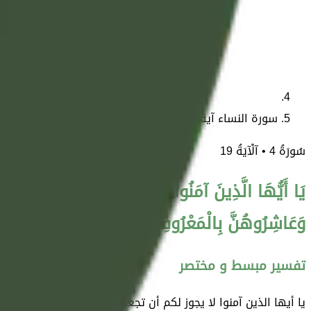
سورة النساء آية 19
سُورَةُ
4
• آلْآيَةُ
19
يَا أَيُّهَا الَّذِينَ آمَنُوا لَا يَحِلُّ لَكُمْ أَنْ تَرِثُوا النِّ
وَعَاشِرُوهُنَّ بِالْمَعْرُوفِ ۚ فَإِنْ كَرِهْتُمُوهُنَّ فَعَسَى
تفسير مبسط و مختصر
يا أيها الذين آمنوا لا يجوز لكم أن تجعلوا نساء آبائكم من جملة ت