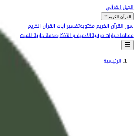
الجيل القرآني
القرآن الكريم
سور القرآن الكريم مكتوبة
تفسير آيات القرآن الكريم
مقالات
اختبارات قرآنية
الأدعية و الأذكار
صدقة جارية للميت
الرئيسية