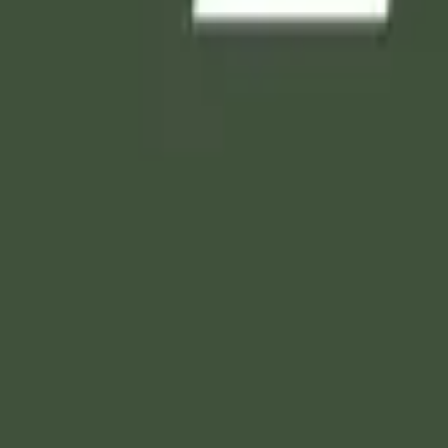
سَاءَ كَرْهًا ۖ وَلَا تَعْضُلُوهُنَّ لِتَذْهَبُوا بِبَعْضِ مَا آتَيْتُم
ٰ أَنْ تَكْرَهُوا شَيْئًا وَيَجْعَلَ اللَّهُ فِيهِ خَيْرًا كَثِي
َرِكتهم، تتصرفون فيهن بالزواج منهن، أو المنع لهن، أو تزويجهن لل