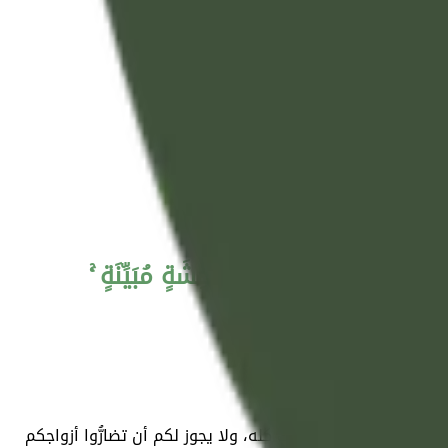
ُوهُنَّ إِلَّا أَنْ يَأْتِينَ بِفَاحِشَةٍ مُبَيِّنَةٍ ۚ
رًا
آخرين، وهن كارهات لذلك كله، ولا يجوز لكم أن تضارُّوا أزواجكم