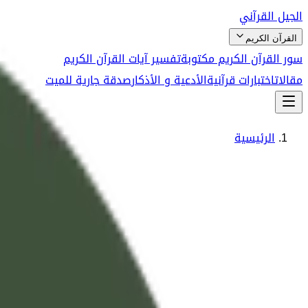
الجيل القرآني
القرآن الكريم
سور القرآن الكريم مكتوبة
تفسير آيات القرآن الكريم
مقالات
اختبارات قرآنية
الأدعية و الأذكار
صدقة جارية للميت
الرئيسية