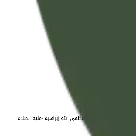
ْرَاهِيمَ خَلِيلًا
والشرائع الباطلة. وقد اصطفى الله إبراهيم -عليه الصلاة