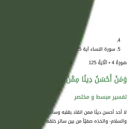
سورة النساء آية 125
سُورَةُ
4
• آلْآيَةُ
125
وَمَنْ أَحْسَنُ دِينًا مِمَّنْ أَسْلَمَ وَجْهَهُ لِلَّهِ وَهُوَ مُحْس
تفسير مبسط و مختصر
لا أحد أحسن دينًا ممن انقاد بقلبه وسائر جوارحه لله تعالى وحده
والسلام- واتخذه صفيّاً من بين سائر خلقه. وفي هذه الآية، إثبات