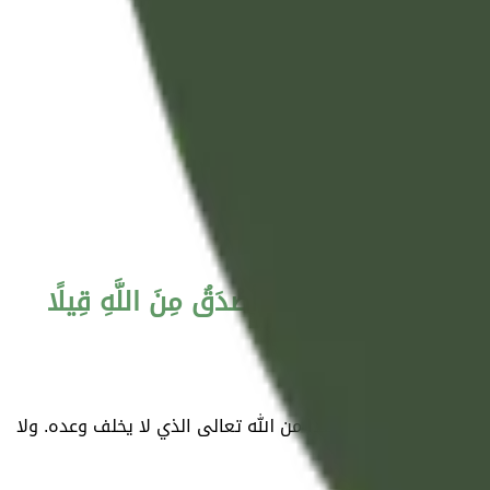
 وَعْدَ اللَّهِ حَقًّا ۚ وَمَنْ أَصْدَقُ مِنَ اللَّهِ قِيلًا
ماكثين فيها أبدًا، وعدا من الله تعالى الذي لا يخلف وعده. ولا