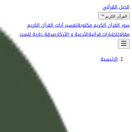
الجيل القرآني
القرآن الكريم
سور القرآن الكريم مكتوبة
تفسير آيات القرآن الكريم
مقالات
اختبارات قرآنية
الأدعية و الأذكار
صدقة جارية للميت
الرئيسية