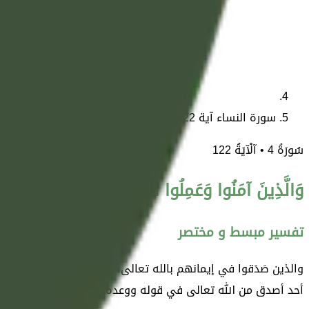
سورة النساء آية 122
سُورَةُ
4
• آلْآيَةُ
122
وَالَّذِينَ آمَنُوا وَعَمِلُوا الصَّالِحَاتِ سَنُدْخِلُهُمْ جَنَّا
تفسير مبسط و مختصر
والذين صَدَقوا في إيمانهم بالله تعالى، وأتبعوا الإيمان بالأعما
أحد أصدق من الله تعالى في قوله ووعده.