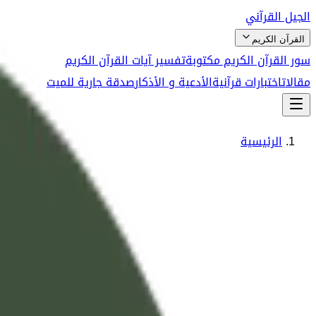
الجيل القرآني
القرآن الكريم
سور القرآن الكريم مكتوبة
تفسير آيات القرآن الكريم
مقالات
اختبارات قرآنية
الأدعية و الأذكار
صدقة جارية للميت
الرئيسية