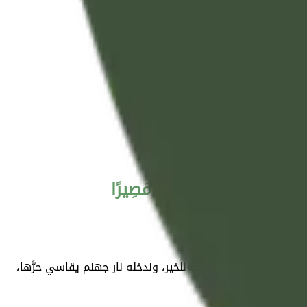
 وَنُصْلِهِ جَهَنَّمَ ۖ وَسَاءَتْ مَصِيرًا
وجَّه إليه، فلا نوفقه للخير، وندخله نار جهنم يقاسي حرَّها،