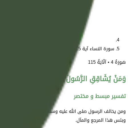
سورة النساء آية 115
سُورَةُ
4
• آلْآيَةُ
115
وَمَنْ يُشَاقِقِ الرَّسُولَ مِنْ بَعْدِ مَا تَبَيَّنَ لَهُ الْهُدَ
تفسير مبسط و مختصر
ومن يخالف الرسول صلى الله عليه وسلم من بعد ما ظهر له الحق، وي
وبئس هذا المرجع والمآل.