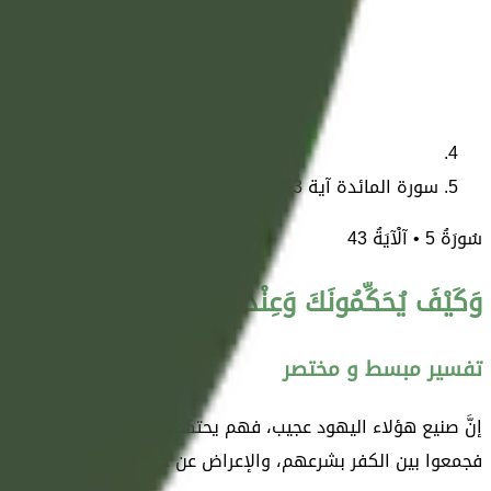
سورة المائدة آية 43
سُورَةُ
5
• آلْآيَةُ
43
وَكَيْفَ يُحَكِّمُونَكَ وَعِنْدَهُمُ التَّوْرَاةُ فِيهَا حُكْمُ اللَّ
تفسير مبسط و مختصر
إنَّ صنيع هؤلاء اليهود عجيب، فهم يحتكمون إليك -أيها الرسول- وه
فجمعوا بين الكفر بشرعهم، والإعراض عن حكمك، وليس أولئك المتص