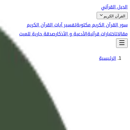
الجيل القرآني
القرآن الكريم
سور القرآن الكريم مكتوبة
تفسير آيات القرآن الكريم
مقالات
اختبارات قرآنية
الأدعية و الأذكار
صدقة جارية للميت
الرئيسية