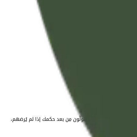
ْمِنِينَ
م، فيها حكم الله، ثم يتولَّون مِن بعد حكمك إذا لم يُرضهم،