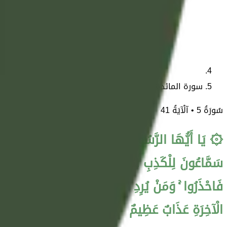
سورة المائدة آية 41
سُورَةُ
5
• آلْآيَةُ
41
۞ يَا أَيُّهَا الرَّسُولُ لَا يَحْزُنْكَ الَّذِينَ يُسَارِعُونَ 
سَمَّاعُونَ لِلْكَذِبِ سَمَّاعُونَ لِقَوْمٍ آخَرِينَ لَمْ يَأْتُو
فَاحْذَرُوا ۚ وَمَنْ يُرِدِ اللَّهُ فِتْنَتَهُ فَلَنْ تَمْلِكَ لَهُ 
الْآخِرَةِ عَذَابٌ عَظِيمٌ