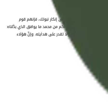
ولا يحزنك تسرُّع اليهود إلى إنكار نبوتك، فإنهم قوم
ا عَقَلوه، ويقولون: إن جاءكم من محمد ما يوافق الذي بدَّلناه
رسول- دَفْعَ ذلك عنه، ولا تقدر على هدايته. وإنَّ هؤلاء