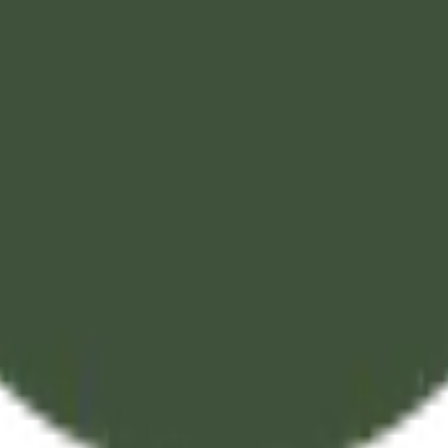
قين الذين أظهروا الإسلام وقلوبهم خالية منه، فإني ناصرك عليهم. 
رين لا يحضرون مجلسك، وهؤلاء الآخرون يُبَدِّلون كلام الله من بعد م
احذروا قبوله، والعمل به. ومن يشأ الله ضلالته فلن تستطيع -أيها ال
، لهم الذلُّ والفضيحة في الدنيا، ولهم في الآخرة عذاب عظيم.