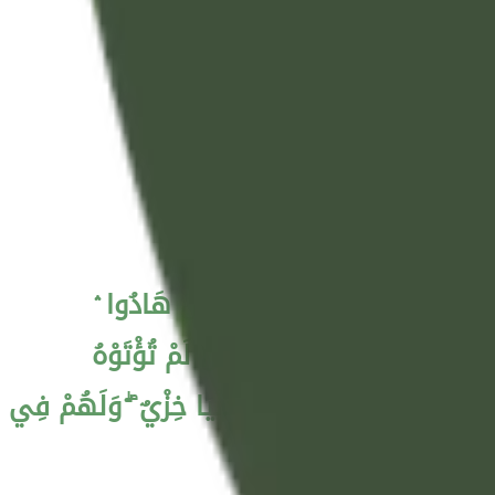
مْ تُؤْمِنْ قُلُوبُهُمْ ۛ وَمِنَ الَّذِينَ هَادُوا ۛ
نْ أُوتِيتُمْ هَٰذَا فَخُذُوهُ وَإِنْ لَمْ تُؤْتَوْهُ
يُطَهِّرَ قُلُوبَهُمْ ۚ لَهُمْ فِي الدُّنْيَا خِزْيٌ ۖ وَلَهُمْ فِي