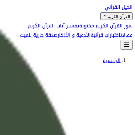
الجيل القرآني
القرآن الكريم
سور القرآن الكريم مكتوبة
تفسير آيات القرآن الكريم
مقالات
اختبارات قرآنية
الأدعية و الأذكار
صدقة جارية للميت
الرئيسية