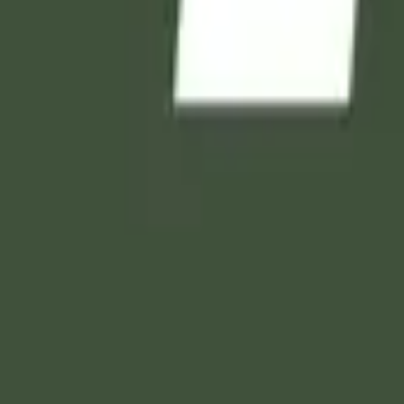
فِي الْكُفْرِ مِنَ الَّذِينَ قَالُوا آمَنَّا بِأَفْوَاهِهِمْ وَلَ
كَ ۖ يُحَرِّفُونَ الْكَلِمَ مِنْ بَعْدِ مَوَاضِعِهِ ۖ يَقُولُونَ إِ
مِنَ اللَّهِ شَيْئًا ۚ أُولَٰئِكَ الَّذِينَ لَمْ يُرِدِ اللَّهُ أَنْ 