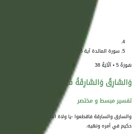
سورة المائدة آية 38
سُورَةُ
5
• آلْآيَةُ
38
وَالسَّارِقُ وَالسَّارِقَةُ فَاقْطَعُوا أَيْدِيَهُمَا جَزَاءً بِمَ
تفسير مبسط و مختصر
والسارق والسارقة فاقطعوا -يا ولاة الأمر- أيديهما بمقتضى الشرع
حكيم في أمره ونهيه.