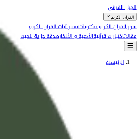
الجيل القرآني
القرآن الكريم
سور القرآن الكريم مكتوبة
تفسير آيات القرآن الكريم
مقالات
اختبارات قرآنية
الأدعية و الأذكار
صدقة جارية للميت
الرئيسية