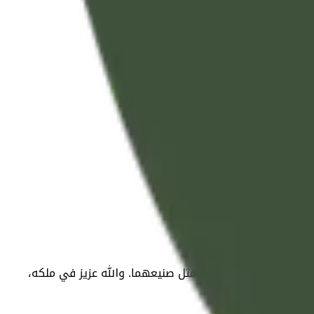
الله بها غيرهما أن يصنع مثل صنيعهما. والله عزيز في ملكه،