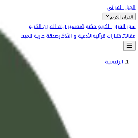
الجيل القرآني
القرآن الكريم
سور القرآن الكريم مكتوبة
تفسير آيات القرآن الكريم
مقالات
اختبارات قرآنية
الأدعية و الأذكار
صدقة جارية للميت
الرئيسية