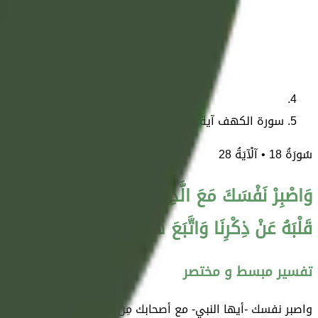
سورة الكهف آية 28
سُورَةُ
18
• آلْآيَةُ
28
وَاصْبِرْ نَفْسَكَ مَعَ الَّذِينَ يَدْعُونَ رَبَّهُمْ بِالْغَدَاةِ و
قَلْبَهُ عَنْ ذِكْرِنَا وَاتَّبَعَ هَوَاهُ وَكَانَ أَمْرُهُ فُرُطًا
تفسير مبسط و مختصر
واصبر نفسك -أيها النبي- مع أصحابك مِن فقراء المؤمنين الذي