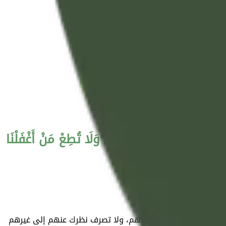
ِيدُ زِينَةَ الْحَيَاةِ الدُّنْيَا ۖ وَلَا تُطِعْ مَنْ أَغْفَلْنَا
 وجهه، واجلس معهم وخالطهم، ولا تصرف نظرك عنهم إلى غيرهم