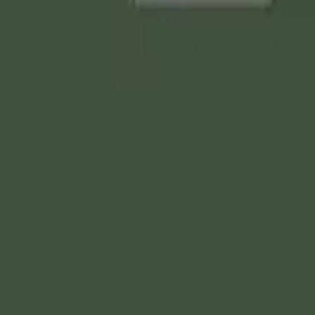
َالْعَشِيِّ يُرِيدُونَ وَجْهَهُ ۖ وَلَا تَعْدُ عَيْنَاكَ عَنْهُمْ تُر
ن يعبدون ربهم وحده، ويدعونه في الصباح والمساء، يريدون بذلك