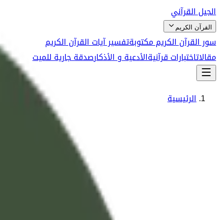
الجيل القرآني
القرآن الكريم
سور القرآن الكريم مكتوبة
تفسير آيات القرآن الكريم
مقالات
اختبارات قرآنية
الأدعية و الأذكار
صدقة جارية للميت
الرئيسية