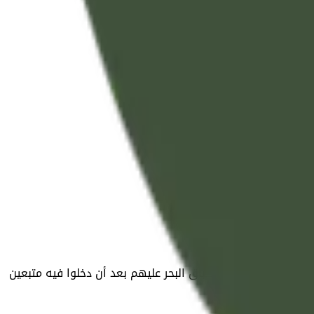
قنا فرعون ومن معه بإطباق البحر عليهم بعد أن دخلوا فيه متبعين