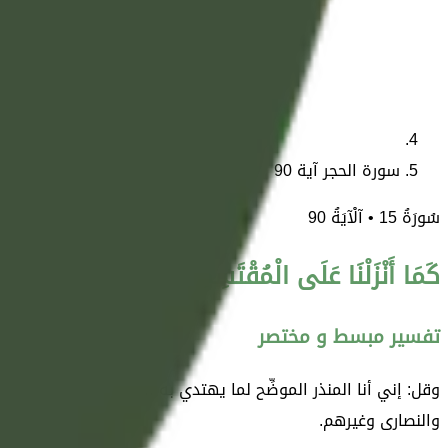
سورة الحجر آية 90
سُورَةُ
15
• آلْآيَةُ
90
كَمَا أَنْزَلْنَا عَلَى الْمُقْتَسِمِينَ
تفسير مبسط و مختصر
وقل: إني أنا المنذر الموضِّح لما يهتدي به الناس إلى الإيمان بال
والنصارى وغيرهم.