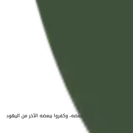
ين قسَّموا القرآن، فآمنوا ببعضه، وكفروا ببعضه الآخر من اليهود