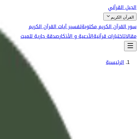
الجيل القرآني
القرآن الكريم
سور القرآن الكريم مكتوبة
تفسير آيات القرآن الكريم
مقالات
اختبارات قرآنية
الأدعية و الأذكار
صدقة جارية للميت
الرئيسية