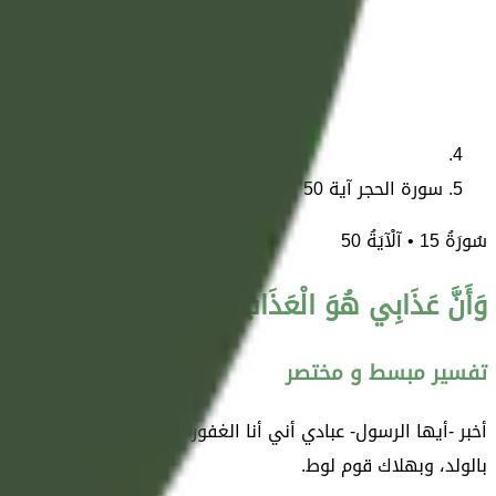
سورة الحجر آية 50
سُورَةُ
15
• آلْآيَةُ
50
وَأَنَّ عَذَابِي هُوَ الْعَذَابُ الْأَلِيمُ
تفسير مبسط و مختصر
أخبر -أيها الرسول- عبادي أني أنا الغفور للمؤمنين التائبين، الرح
بالولد، وبهلاك قوم لوط.