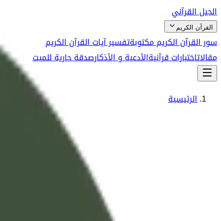
الجيل القرآني
القرآن الكريم
سور القرآن الكريم مكتوبة
تفسير آيات القرآن الكريم
مقالات
اختبارات قرآنية
الأدعية و الأذكار
صدقة جارية للميت
الرئيسية