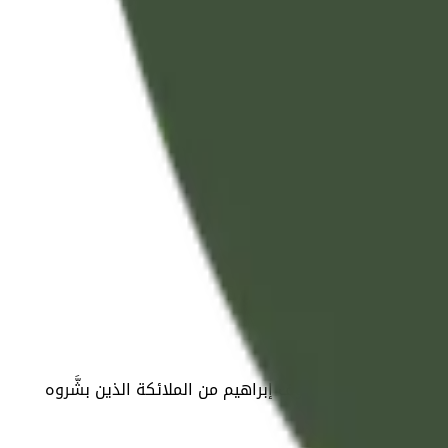
م -أيها الرسول- عن ضيوف إبراهيم من الملائكة الذين بشَّروه