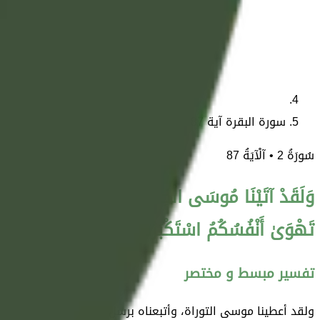
سورة البقرة آية 87
سُورَةُ
2
• آلْآيَةُ
87
وَلَقَدْ آتَيْنَا مُوسَى الْكِتَابَ وَقَفَّيْنَا مِنْ بَعْدِهِ بِال
تَهْوَىٰ أَنْفُسُكُمُ اسْتَكْبَرْتُمْ فَفَرِيقًا كَذَّبْتُمْ وَفَرِ
تفسير مبسط و مختصر
ولقد أعطينا موسى التوراة، وأتبعناه برسل من بني إسرائيل، وأعطي