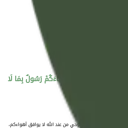
اهُ بِرُوحِ الْقُدُسِ ۗ أَفَكُلَّمَا جَاءَكُمْ رَسُولٌ بِمَا لَا
لام. أفكلما جاءكم رسول بوحي من عند الله لا يوافق أهواءكم،