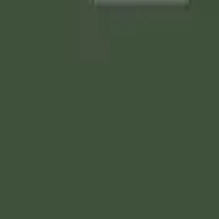
رُّسُلِ ۖ وَآتَيْنَا عِيسَى ابْنَ مَرْيَمَ الْبَيِّنَاتِ وَأَيَّدْنَ
يقًا تَقْتُلُونَ
نا عيسى ابن مريم المعجزات الواضحات، وقوَّيناه بجبريل عليه الس