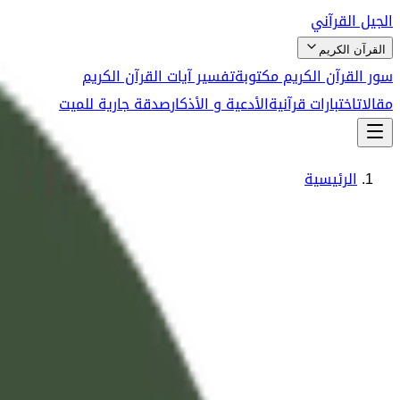
الجيل القرآني
القرآن الكريم
سور القرآن الكريم مكتوبة
تفسير آيات القرآن الكريم
مقالات
اختبارات قرآنية
الأدعية و الأذكار
صدقة جارية للميت
الرئيسية