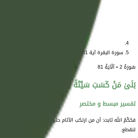
سورة البقرة آية 81
سُورَةُ
2
• آلْآيَةُ
81
بَلَىٰ مَنْ كَسَبَ سَيِّئَةً وَأَحَاطَتْ بِهِ خَطِيئَتُهُ فَأُول
تفسير مبسط و مختصر
فحُكْمُ الله ثابت: أن من ارتكب الآثام حتى جَرَّته إلى الكفر، واس
تنقطع.