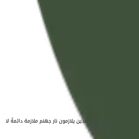
 فالمشركون والكفار هم الذين يلازمون نار جهنم ملازمة دائمةً لا