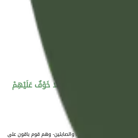
 فَلَهُمْ أَجْرُهُمْ عِنْدَ رَبِّهِمْ وَلَا خَوْفٌ عَلَيْهِمْ
السالفة من اليهود، والنصارى، والصابئين- وهم قوم باقون على