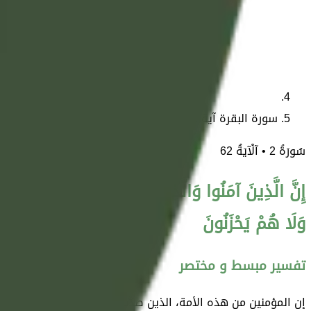
سورة البقرة آية 62
سُورَةُ
2
• آلْآيَةُ
62
إِنَّ الَّذِينَ آمَنُوا وَالَّذِينَ هَادُوا وَالنَّصَارَىٰ وَالصَّا
وَلَا هُمْ يَحْزَنُونَ
تفسير مبسط و مختصر
إن المؤمنين من هذه الأمة، الذين صدَّقوا بالله ورسله، وعملوا ب