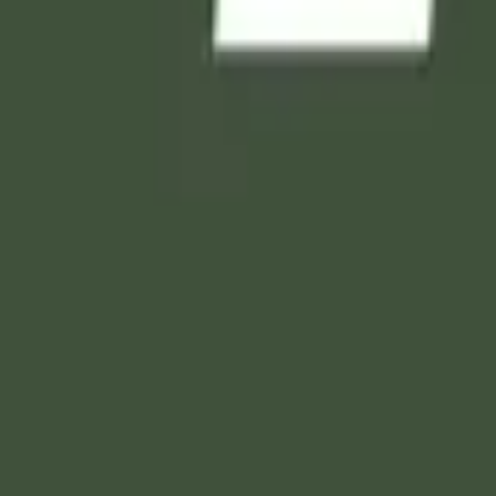
بِئِينَ مَنْ آمَنَ بِاللَّهِ وَالْيَوْمِ الْآخِرِ وَعَمِلَ صَالِحًا
شرعه، والذين كانوا قبل بعثة محمد صلى الله عليه وسلم من الأمم 