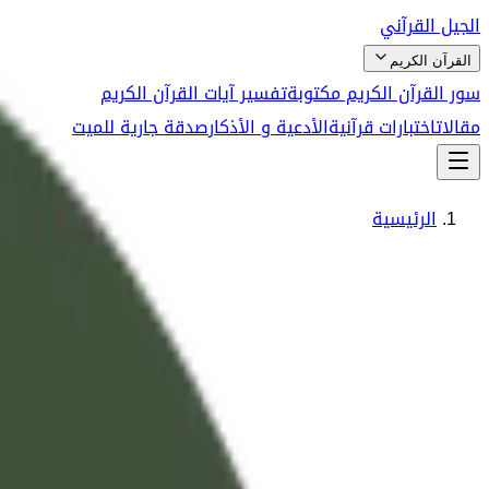
الجيل القرآني
القرآن الكريم
سور القرآن الكريم مكتوبة
تفسير آيات القرآن الكريم
مقالات
اختبارات قرآنية
الأدعية و الأذكار
صدقة جارية للميت
الرئيسية