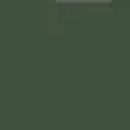
ُوا مَا فِي أَنْفُسِكُمْ أَوْ تُخْفُوهُ يُحَاسِبْكُمْ بِهِ اللَّه
 يخفى عليه شيء. وما تظهروه مما في أنفسكم أو تخفوه فإن الله 