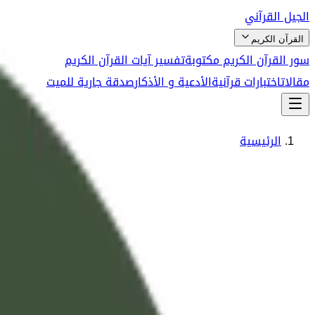
الجيل القرآني
القرآن الكريم
سور القرآن الكريم مكتوبة
تفسير آيات القرآن الكريم
مقالات
اختبارات قرآنية
الأدعية و الأذكار
صدقة جارية للميت
الرئيسية