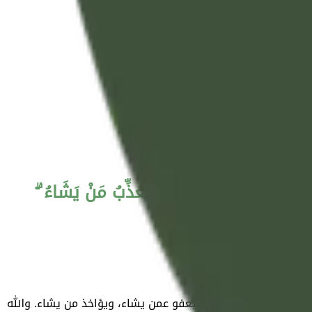
ُ ۖ فَيَغْفِرُ لِمَنْ يَشَاءُ وَيُعَذِّبُ مَنْ يَشَاءُ ۗ
يعلمه، وسيحاسبكم به، فيعفو عمن يشاء، ويؤاخذ من يشاء. والله