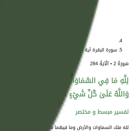
سورة البقرة آية 284
سُورَةُ
2
• آلْآيَةُ
284
لِلَّهِ مَا فِي السَّمَاوَاتِ وَمَا فِي الْأَرْضِ ۗ وَإِنْ تُبْد
وَاللَّهُ عَلَىٰ كُلِّ شَيْءٍ قَدِيرٌ
تفسير مبسط و مختصر
لله ملك السماوات والأرض وما فيهما ملكًا وتدبيرًا وإحاطة، لا