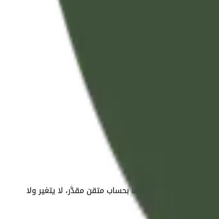
مر يجريان في فلكيهما بحساب متقن مقدَّر، لا يتغير ولا
مال العز والعلم.