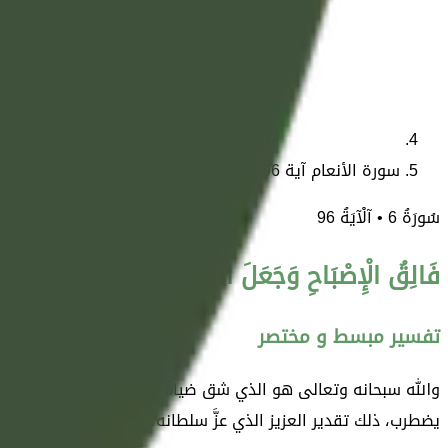
سورة الأنعام آية 96
سُورَةُ
6
• آلْآيَةُ
96
فَالِقُ الْإِصْبَاحِ وَجَعَلَ اللَّيْلَ سَكَنًا وَالشَّمْسَ وَالْقَ
تفسير مبسط و مختصر
والله سبحانه وتعالى هو الذي شق ضياء الصباح من ظلام الليل، و
يضطرب، ذلك تقدير العزيز الذي عزَّ سلطانه، العليم بمصالح خلقه 