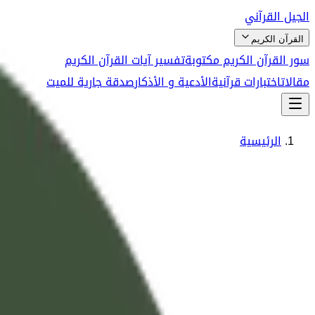
الجيل القرآني
القرآن الكريم
سور القرآن الكريم مكتوبة
تفسير آيات القرآن الكريم
مقالات
اختبارات قرآنية
الأدعية و الأذكار
صدقة جارية للميت
الرئيسية