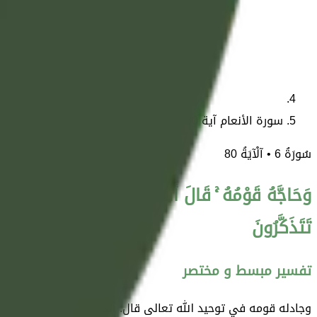
سورة الأنعام آية 80
سُورَةُ
6
• آلْآيَةُ
80
وَحَاجَّهُ قَوْمُهُ ۚ قَالَ أَتُحَاجُّونِّي فِي اللَّهِ وَقَدْ هَ
تَتَذَكَّرُونَ
تفسير مبسط و مختصر
وجادله قومه في توحيد الله تعالى قال: أتجادلونني في توحيدي لل