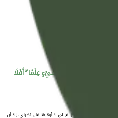
ِّي شَيْئًا ۗ وَسِعَ رَبِّي كُلَّ شَيْءٍ عِلْمًا ۗ أَفَلَا
آلهتكم أن توقع بي ضررًا فإنني لا أرهبها فلن تضرني، إلا أن