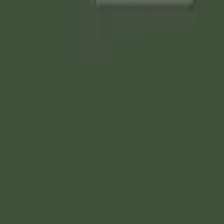
دَانِ ۚ وَلَا أَخَافُ مَا تُشْرِكُونَ بِهِ إِلَّا أَنْ يَشَاءَ رَب
ه بالعبادة، وقد وفقني إلى معرفة وحدانيته، فإن كنتم تخوفونني ب