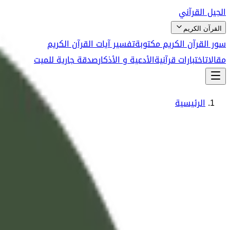
الجيل القرآني
القرآن الكريم
سور القرآن الكريم مكتوبة
تفسير آيات القرآن الكريم
مقالات
اختبارات قرآنية
الأدعية و الأذكار
صدقة جارية للميت
الرئيسية