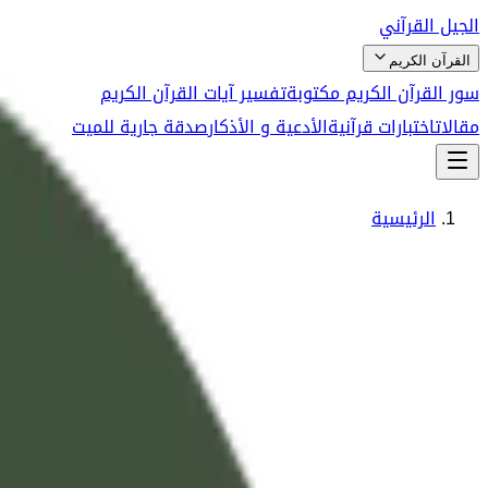
الجيل القرآني
القرآن الكريم
سور القرآن الكريم مكتوبة
تفسير آيات القرآن الكريم
مقالات
اختبارات قرآنية
الأدعية و الأذكار
صدقة جارية للميت
الرئيسية