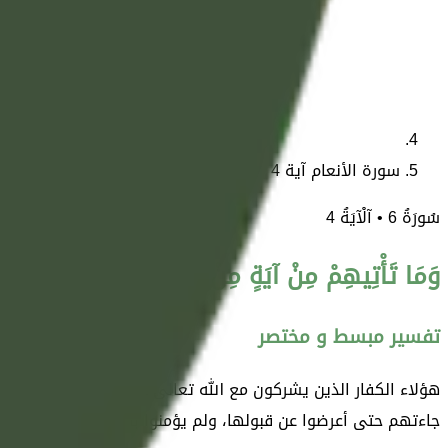
سورة الأنعام آية 4
سُورَةُ
6
• آلْآيَةُ
4
وَمَا تَأْتِيهِمْ مِنْ آيَةٍ مِنْ آيَاتِ رَبِّهِمْ إِلَّا كَانُوا 
تفسير مبسط و مختصر
هؤلاء الكفار الذين يشركون مع الله تعالى غيره قد جاءتهم الحجج ا
جاءتهم حتى أعرضوا عن قبولها، ولم يؤمنوا بها.