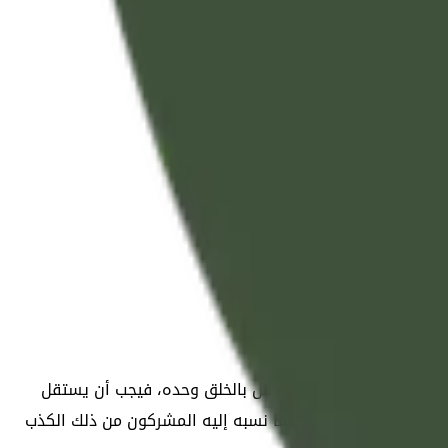
صِفُونَ
بدون من العدم، فهو المستقل بالخلق وحده، فيجب أن يستقل
ات الكمال، تنزَّه وعلا عما نسبه إليه المشركون من ذلك الكذب