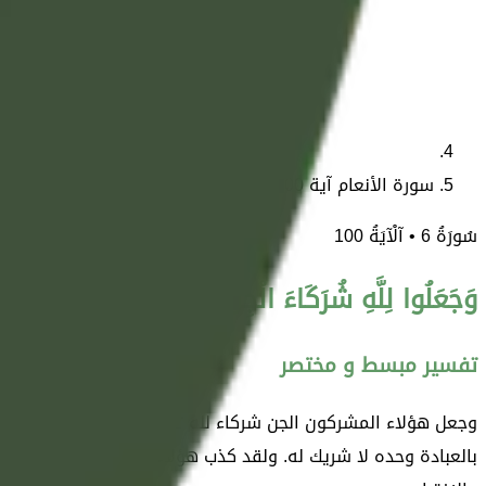
سورة الأنعام آية 100
سُورَةُ
6
• آلْآيَةُ
100
وَجَعَلُوا لِلَّهِ شُرَكَاءَ الْجِنَّ وَخَلَقَهُمْ ۖ وَخَرَقُوا لَهُ
تفسير مبسط و مختصر
وجعل هؤلاء المشركون الجن شركاء لله تعالى في العبادة؛ اعتقا
بالعبادة وحده لا شريك له. ولقد كذب هؤلاء المشركون على الله تع