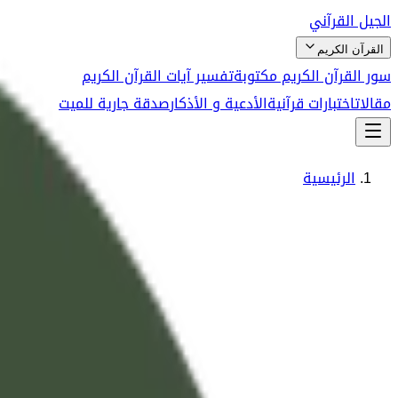
الجيل القرآني
القرآن الكريم
سور القرآن الكريم مكتوبة
تفسير آيات القرآن الكريم
مقالات
اختبارات قرآنية
الأدعية و الأذكار
صدقة جارية للميت
الرئيسية