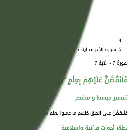
سورة الأعراف آية 7
سُورَةُ
7
• آلْآيَةُ
7
فَلَنَقُصَّنَّ عَلَيْهِمْ بِعِلْمٍ ۖ وَمَا كُنَّا غَائِبِينَ
تفسير مبسط و مختصر
فلَنقُصَّنَّ على الخلق كلهم ما عملوا بعلم منا لأعمالهم في الدنيا
نطوّر أدوات قرآنية وإسلامية