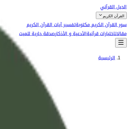
الجيل القرآني
القرآن الكريم
سور القرآن الكريم مكتوبة
تفسير آيات القرآن الكريم
مقالات
اختبارات قرآنية
الأدعية و الأذكار
صدقة جارية للميت
الرئيسية