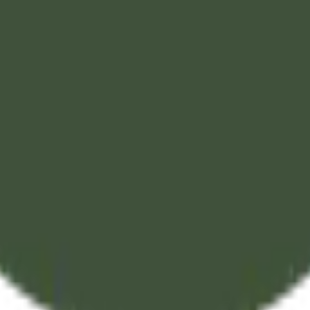
ه خلاصًا من النار، ربنا لا تؤاخذنا إن نسينا أو أخطأنا، ربنا ولا تح