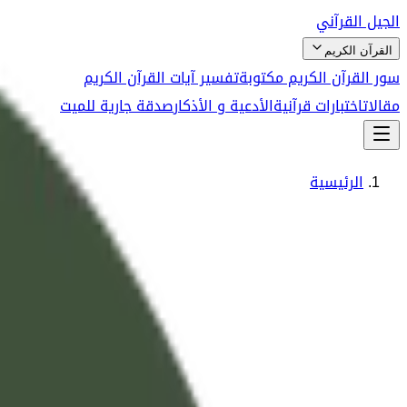
الجيل القرآني
القرآن الكريم
سور القرآن الكريم مكتوبة
تفسير آيات القرآن الكريم
مقالات
اختبارات قرآنية
الأدعية و الأذكار
صدقة جارية للميت
الرئيسية