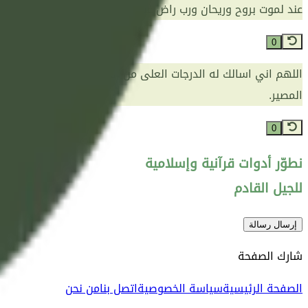
عند لموت بروح وريحان ورب راض غير غضبان .
0
اللهم اني اسالك له الدرجات العلى من الجنة، وادخله الجنة، وأسألك ل
المصير.
0
نطوّر أدوات قرآنية وإسلامية
للجيل القادم
إرسال رسالة
شارك الصفحة
الصفحة الرئيسية
سياسة الخصوصية
اتصل بنا
من نحن