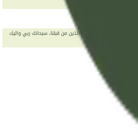
مل علينا إصرًا كما حملته على الذين من قبلنا، سبحانك ربي واليك