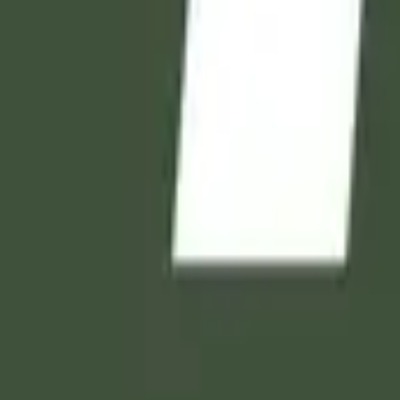
English translations and original supplications for the dead, 
O God, give the deceased bet