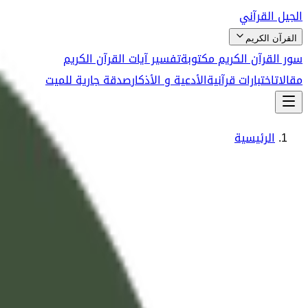
الجيل القرآني
القرآن الكريم
سور القرآن الكريم مكتوبة
تفسير آيات القرآن الكريم
مقالات
اختبارات قرآنية
الأدعية و الأذكار
صدقة جارية للميت
الرئيسية