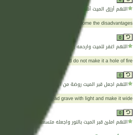
اللهم أرزق الميت أهل خير من أهله، وبيتا خيرا من بيته.
forgive the dead and mercy and overcome the disadvantages
0
اللهم اغفر للميت وارحمه وتجاوز عن سيئاته.
e dead a garden of paradise and do not make it a hole of fire
0
اللهم اجعل قبر الميت روضة من الجنة ولا تجعله حفرة من النار.
Oh God, fill the dead grave with light and make it wide
0
اللهم املئ قبر الميت بالنور واجعله متسعا.