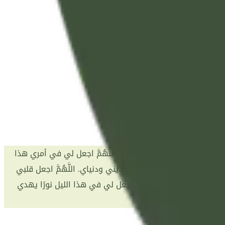
، لكن قلبي مخلص في رجائه إليك. اللَّهُمَّ اجعل لي في أمري هذا
متك، ووفقني لما فيه صلاح ديني ودنياي. اللَّهُمَّ اجعل قلبي
لا إله إلا أنت. اللَّهُمَّ اجعل لي في هذا الليل نورًا يهدي