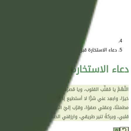
دعاء الاستخارة قبل النوم بدون صلاة
دعاء الاستخارة قبل النوم بدون ص
اللَّهُمَّ يا مُقلِّب القلوب، ويا مُصرِّف الأقدار، إنِّي أطرق باب
خيرًا، وابعِد عني شرًّا لا أستطيع إدراكه، واهدني إلى الطريق ال
مطمئنًا، وعقلي صفوًا، وقرّب إليّ الخير حيث كان، وابعِد عني كل م
قلبي، وبركةً تنير طريقي، وارزقني الطمأنينة والسكينة، وأنت خير 
0