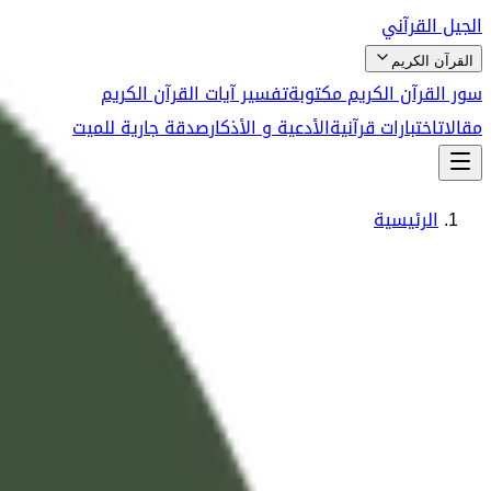
الجيل القرآني
القرآن الكريم
سور القرآن الكريم مكتوبة
تفسير آيات القرآن الكريم
مقالات
اختبارات قرآنية
الأدعية و الأذكار
صدقة جارية للميت
الرئيسية